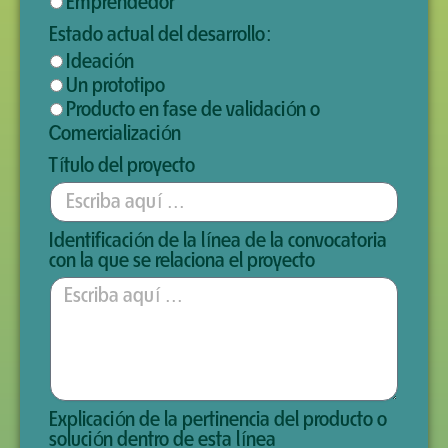
Emprendedor
Estado actual del desarrollo:
Ideación
Un prototipo
Producto en fase de validación o
Comercialización
Título del proyecto
Identificación de la línea de la convocatoria
con la que se relaciona el proyecto
Explicación de la pertinencia del producto o
solución dentro de esta línea